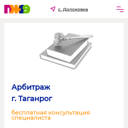
с. Долоковка
Частным лицам
Бизнесу
Для ТСЖ и УК
О компании
Арбитраж
г. Таганрог
бесплатная консультация
специалиста