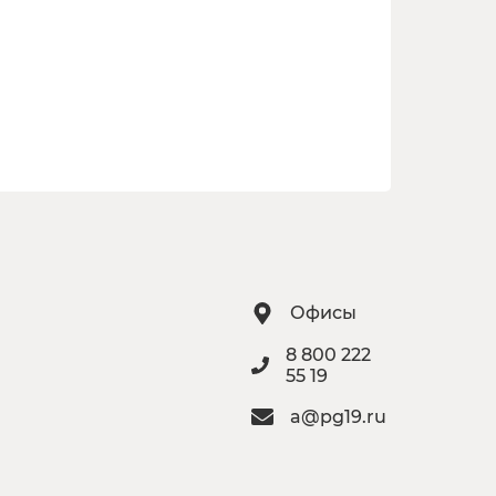
Офисы
8 800 222
55 19
a@pg19.ru